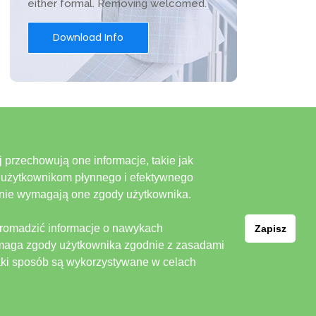
either formal. Removing welcomed.
Download Info
 przechowują one informacje, takie jak
e użytkownikom płynnego i efektywnego
, nie wymagają one zgody użytkownika.
gromadzić informacje o nawykach
Zapisz
wymaga zgody użytkownika zgodnie z zasadami
 jaki sposób są wykorzystywane w celach