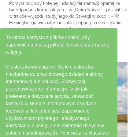
Pomysł budowy kolejnej instalacji fermentacji opartej na
bioodpadach komunalnych – w „Orlim Stawie” – pojawił się
w trakcie wyjazdu studyjnego do Szwecji w 2010 r. – W
Helsingborgu widziałem instalację opartą na selektywnie
zbieranych bioodpadach, produkującą biometan
wykorzystywany do napędu autobusów komunikacji
Ta strona korzysta z plików cookie, aby
miejskiej – wspomina Piotr Szewczyk.
zapewnić najlepszą jakość korzystania z naszej
Read More
witryny.
Ciasteczka wymagane: Są to ciasteczka
niezbędne do prawidłowego działania strony
internetowej lub aplikacji. Zazwyczaj
przechowują one informacje, takie jak
preferencje dotyczące języka, zawartość
koszyka w sklepie internetowym czy dane
logowania. Ich celem jest zapewnienie
użytkownikom płynnego i efektywnego
korzystania z usług, a nie zbieranie danych w
celach marketingowych. Ponieważ są kluczowe