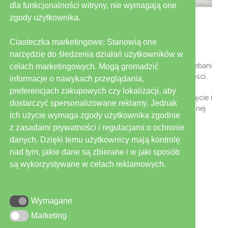
dla funkcjonalności witryny, nie wymagają one
Subregion leszczyński i Zakład
zgody użytkownika.
Zagospodarowania Odpadów w
Trzebani
Ciasteczka marketingowe: Stanowią one
/
narzędzie do śledzenia działań użytkowników w
Instalacja przetwarzania odpadów komunalnych w Trzebani
celach marketingowych. Mogą gromadzić
powstała w ramach Grupy Projektów Funduszu Spójności,
informacje o nawykach przeglądania,
która to grupa obejmowały budowę Zakładu
preferencjach zakupowych czy lokalizacji, aby
Zagospodarowania Odpadów w Trzebani oraz zamknięcie i
dostarczyć spersonalizowane reklamy. Jednak
rekultywację 13 gminnych składowisk odpadów o łącznej
ich użycie wymaga zgody użytkownika zgodnie
powierzchni ok. 30 ha, niespełniających wymogów
z zasadami prywatności i regulacjami o ochronie
ochrony środowiska.
danych. Dzięki temu użytkownicy mają kontrolę
Read More
nad tym, jakie dane są zbierane i w jaki sposób
są wykorzystywane w celach reklamowych.
Wymagane
Wymagane
Marketing
Marketing