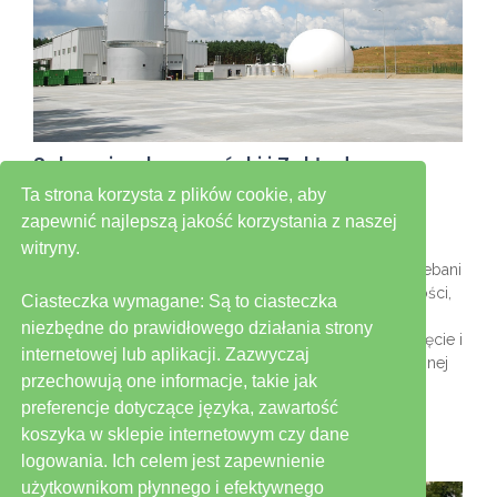
Subregion leszczyński i Zakład
Zagospodarowania Odpadów w
Ta strona korzysta z plików cookie, aby
Trzebani
zapewnić najlepszą jakość korzystania z naszej
/
witryny.
Instalacja przetwarzania odpadów komunalnych w Trzebani
powstała w ramach Grupy Projektów Funduszu Spójności,
Ciasteczka wymagane: Są to ciasteczka
która to grupa obejmowały budowę Zakładu
niezbędne do prawidłowego działania strony
Zagospodarowania Odpadów w Trzebani oraz zamknięcie i
internetowej lub aplikacji. Zazwyczaj
rekultywację 13 gminnych składowisk odpadów o łącznej
przechowują one informacje, takie jak
powierzchni ok. 30 ha, niespełniających wymogów
preferencje dotyczące języka, zawartość
ochrony środowiska.
Read More
koszyka w sklepie internetowym czy dane
logowania. Ich celem jest zapewnienie
użytkownikom płynnego i efektywnego