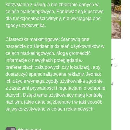
korzystania z usług, a nie zbieranie danych w
celach marketingowych. Ponieważ są kluczowe
dla funkcjonalności witryny, nie wymagają one
zgody użytkownika.
Ciasteczka marketingowe: Stanowią one
Przybroda – pokazowa biogazownia
narzędzie do śledzenia działań użytkowników w
/
celach marketingowych. Mogą gromadzić
Biogazownia Przybroda, została otwarta w 2019 roku we
informacje o nawykach przeglądania,
współpracy z Uniwersytetem Przyrodniczym w Poznaniu.
preferencjach zakupowych czy lokalizacji, aby
Od początku istnienia instalacja miała mieć charakter
dostarczyć spersonalizowane reklamy. Jednak
demonstracyjno-doświadczalny i służyć w celach
ich użycie wymaga zgody użytkownika zgodnie
edukacyjnych. Od czasu jej uruchomienia odwiedziło ją
z zasadami prywatności i regulacjami o ochronie
blisko 12 tysięcy osób.
danych. Dzięki temu użytkownicy mają kontrolę
Read More
nad tym, jakie dane są zbierane i w jaki sposób
są wykorzystywane w celach reklamowych.
Wymagane
Wymagane